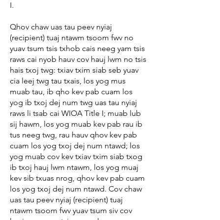
I.
Qhov chaw uas tau peev nyiaj
(recipient) tuaj ntawm tsoom fwv no
yuav tsum tsis txhob cais neeg yam tsis
raws cai nyob hauv cov hauj lwm no tsis
hais txoj twg: txiav txim siab seb yuav
cia leej twg tau txais, los yog mus
muab tau, ib qho kev pab cuam los
yog ib txoj dej num twg uas tau nyiaj
raws li tsab cai WIOA Title I; muab lub
sij hawm, los yog muab kev pab rau ib
tus neeg twg, rau hauv qhov kev pab
cuam los yog txoj dej num ntawd; los
yog muab cov kev txiav txim siab txog
ib txoj hauj lwm ntawm, los yog muaj
kev sib txuas nrog, qhov kev pab cuam
los yog txoj dej num ntawd. Cov chaw
uas tau peev nyiaj (recipient) tuaj
ntawm tsoom fwv yuav tsum siv cov