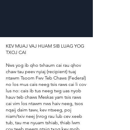
KEV MUAJ VAJ HUAM SIB LUAG YOG
TXOJ CAI
Nws yog ib qho txhaum cai rau qhov
chaw tau peev nyiaj (recipient) tuaj
ntawm Tsoom Fwv Teb Chaws (Federal)
no los mus cais neeg tsis raws cai li cov
lus no: cais ib tus neeg twg uas nyob
hauv teb chaws Meskas yam tsis raws
cai vim los ntawm nws haiv neeg, tsos
nqaij daim tawv, kev ntseeg, poj
niam/txiv neej (nrog rau lub cev xeeb
tub, tau me nyuam tshiab, thiab lwm
cov teeb meem ntsig txog kev mob