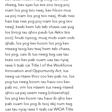
nkeeg, kev xyav lus tsis zoo txog poj
niam los yog txiv neej, kev hloov mus
ua poj niam los yog txiv neej, thiab nws
hais tias nws yog poj niam los yog txiv
neej), keeb kwm lub teb chaws uas yug
los (nrog rau qhov paub lus Askiv tsis
zoo), hnub nyoog, muaj mob xiam oob
qhab, los yog kev koom los yog kev
ntseeg txog kev tswj hwm teb chaws,
los yog, cais ib tus neeg twg uas tau
txais cov kev pab cuam uas tau nyiaj
raws li tsab cai Title I of the Workforce
Innovation and Opportunity Act, tus
neeg ua ntawv thov cov kev pab no, los
yog tus neeg koom rau hauv cov kev
pab no, vim los ntawm tus neeg ntawd
qhov ua pej xeem neeg (citizenship)
los yog kev koom rau hauv ib qho kev
pab cuam los yog ib txoj dej num twg
uas tau nyiaj raws li tsab cai WIOA Title