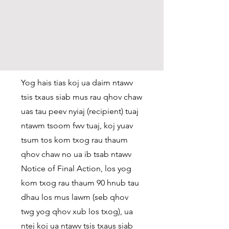
Yog hais tias koj ua daim ntawv
tsis txaus siab mus rau qhov chaw
uas tau peev nyiaj (recipient) tuaj
ntawm tsoom fwv tuaj, koj yuav
tsum tos kom txog rau thaum
qhov chaw no ua ib tsab ntawv
Notice of Final Action, los yog
kom txog rau thaum 90 hnub tau
dhau los mus lawm (seb qhov
twg yog qhov xub los txog), ua
ntej koj ua ntawv tsis txaus siab