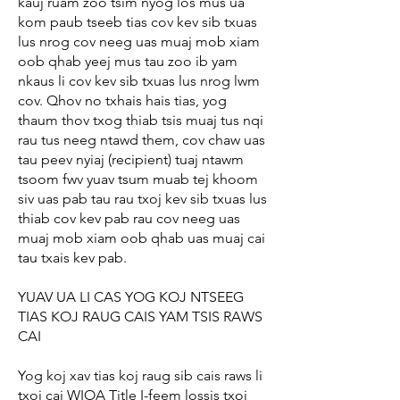
kauj ruam zoo tsim nyog los mus ua
kom paub tseeb tias cov kev sib txuas
lus nrog cov neeg uas muaj mob xiam
oob qhab yeej mus tau zoo ib yam
nkaus li cov kev sib txuas lus nrog lwm
cov. Qhov no txhais hais tias, yog
thaum thov txog thiab tsis muaj tus nqi
rau tus neeg ntawd them, cov chaw uas
tau peev nyiaj (recipient) tuaj ntawm
tsoom fwv yuav tsum muab tej khoom
siv uas pab tau rau txoj kev sib txuas lus
thiab cov kev pab rau cov neeg uas
muaj mob xiam oob qhab uas muaj cai
tau txais kev pab.
YUAV UA LI CAS YOG KOJ NTSEEG
TIAS KOJ RAUG CAIS YAM TSIS RAWS
CAI
Yog koj xav tias koj raug sib cais raws li
txoj cai WIOA Title I-feem lossis txoj