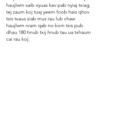
haujlwm saib xyuas kev pab nyiaj txiag,
tej zaum koj tuaj yeem foob hais qhov
tsis txaus siab mus rau lub chaw
haujlwm nram qab no kom tsis pub
dhau 180 hnub txij hnub tau ua txhaum
cai rau koj: