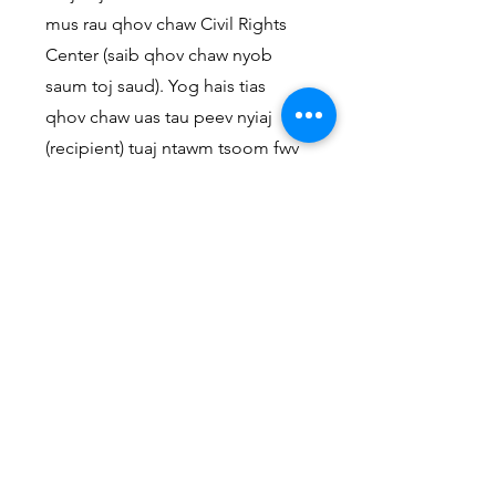
mus rau qhov chaw Civil Rights
Center (saib qhov chaw nyob
saum toj saud). Yog hais tias
qhov chaw uas tau peev nyiaj
(recipient) tuaj ntawm tsoom fwv
tsis muab ib tsab ntawv ceeb
toom Notice of Final Action li 90
hnub rau ntawm hnub uas koj ua
koj daim ntawv tsis txaus siab, koj
yuav ua tau koj daim ntawv tsis
txaus siab mus rau CRC ua ntej
txais tau tsab ntawv ceeb toom
Notice ntawd. Tab sis li cas los,
koj yuav tsum ua koj daim ntawv
tsis txaus siab CRC tsis pub dhau
30 hnub ntawm 90 hnub tsis pub