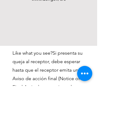
Like what you see?Si presenta su
queja al receptor, debe esperar
hasta que el receptor emita un
Aviso de acción final (Notice of
Final Action) por escrito, o hasta
que pasen 90 días (lo que ocurra
antes), antes de poder
presentarla al Centro de
Derechos Civiles (vea la dirección
arriba).